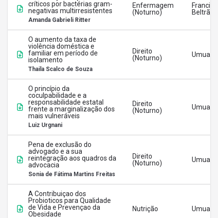
críticos por bactérias gram-
Enfermagem
Francisc
negativas multirresistentes
(Noturno)
Beltrão
Amanda Gabrieli Ritter
O aumento da taxa de
violência doméstica e
Direito
familiar em período de
Umuara
(Noturno)
isolamento
Thaila Scalco de Souza
O princípio da
coculpabilidade e a
responsabilidade estatal
Direito
Umuara
frente a marginalização dos
(Noturno)
mais vulneráveis
Luiz Urgnani
Pena de exclusão do
advogado e a sua
Direito
reintegração aos quadros da
Umuara
(Noturno)
advocacia
Sonia de Fátima Martins Freitas
A Contribuiçao dos
Probioticos para Qualidade
de Vida e Prevençao da
Nutrição
Umuara
Obesidade