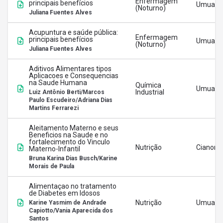
Enfermagem
principais benefícios
Umuara
(Noturno)
Juliana Fuentes Alves
Acupuntura e saúde pública:
Enfermagem
principais benefícios
Umuara
(Noturno)
Juliana Fuentes Alves
Aditivos Alimentares tipos
Aplicacoes e Consequencias
na Saude Humana
Química
Umuara
Industrial
Luiz Antônio Berti/Marcos
Paulo Escudeiro/Adriana Dias
Martins Ferrarezi
Aleitamento Materno e seus
Beneficios na Saude e no
fortalecimento do Vinculo
Nutrição
Cianorte
Materno-Infantil
Bruna Karina Dias Busch/Karine
Morais de Paula
Alimentaçao no tratamento
de Diabetes em Idosos
Nutrição
Umuara
Karine Yasmim de Andrade
Capiotto/Vania Aparecida dos
Santos