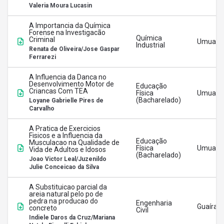
Valeria Moura Lucasin
A Importancia da Química
Forense na Investigacão
Química
Criminal
Umuara
Industrial
Renata de Oliveira/Jose Gaspar
Ferrarezi
A Influencia da Danca no
Desenvolvimento Motor de
Educação
Criancas Com TEA
Física
Umuara
(Bacharelado)
Loyane Gabrielle Pires de
Carvalho
A Pratica de Exercicios
Fisicos e a Influencia da
Educação
Musculacao na Qualidade de
Física
Umuara
Vida de Adultos e Idosos
(Bacharelado)
Joao Victor Leal/Juzenildo
Julie Conceicao da Silva
A Substituicao parcial da
areia natural pelo po de
pedra na producao do
Engenharia
Guaíra
concreto
Civil
Indiele Daros da Cruz/Mariana