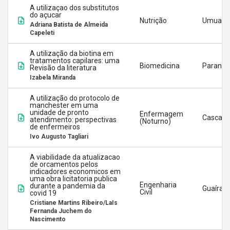
A utilizaçao dos substitutos
do açucar
Nutrição
Umuara
Adriana Batista de Almeida
Capeleti
A utilização da biotina em
tratamentos capilares: uma
Biomedicina
Paranav
Revisão da literatura
Izabela Miranda
A utilização do protocolo de
manchester em uma
unidade de pronto
Enfermagem
Cascave
atendimento: perspectivas
(Noturno)
de enfermeiros
Ivo Augusto Tagliari
A viabilidade da atualizacao
de orcamentos pelos
indicadores economicos em
uma obra licitatoria publica
Engenharia
durante a pandemia da
Guaíra
Civil
covid 19
Cristiane Martins Ribeiro/LaIs
Fernanda Juchem do
Nascimento