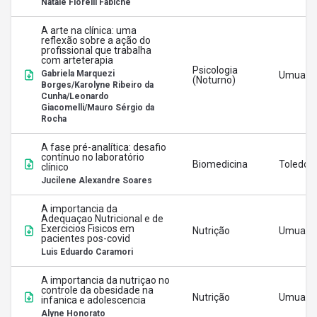
Natale Fiorelli Fabiche
A arte na clínica: uma
reflexão sobre a ação do
profissional que trabalha
com arteterapia
Psicologia
Gabriela Marquezi
Umuara
(Noturno)
Borges/Karolyne Ribeiro da
Cunha/Leonardo
Giacomelli/Mauro Sérgio da
Rocha
A fase pré-analítica: desafio
contínuo no laboratório
Biomedicina
Toledo
clínico
Jucilene Alexandre Soares
A importancia da
Adequaçao Nutricional e de
Exercicios Fisicos em
Nutrição
Umuara
pacientes pos-covid
Luis Eduardo Caramori
A importancia da nutriçao no
controle da obesidade na
Nutrição
Umuara
infanica e adolescencia
Alyne Honorato