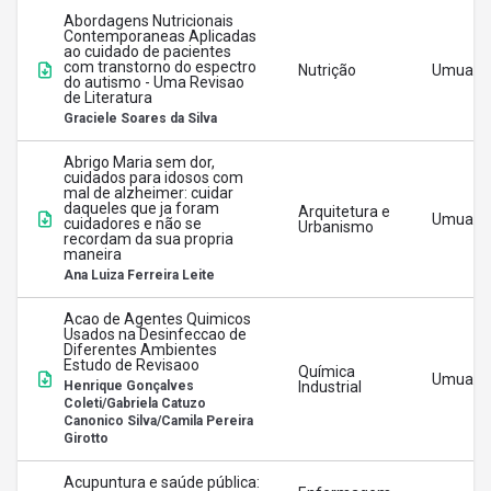
Abordagens Nutricionais
Contemporaneas Aplicadas
ao cuidado de pacientes
com transtorno do espectro
Nutrição
Umuara
do autismo - Uma Revisao
de Literatura
Graciele Soares da Silva
Abrigo Maria sem dor,
cuidados para idosos com
mal de alzheimer: cuidar
daqueles que ja foram
Arquitetura e
Umuara
cuidadores e não se
Urbanismo
recordam da sua propria
maneira
Ana Luiza Ferreira Leite
Acao de Agentes Quimicos
Usados na Desinfeccao de
Diferentes Ambientes
Estudo de Revisaoo
Química
Umuara
Henrique Gonçalves
Industrial
Coleti/Gabriela Catuzo
Canonico Silva/Camila Pereira
Girotto
Acupuntura e saúde pública: