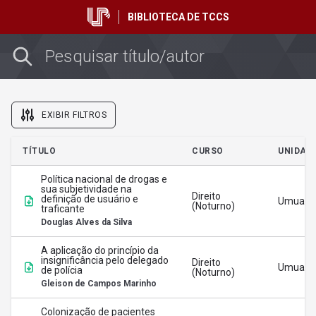
BIBLIOTECA DE TCCS
EXIBIR FILTROS
TÍTULO
Filtrar por Unidade
CURSO
UNIDAD
Política nacional de drogas e
sua subjetividade na
Direito
definição de usuário e
Umuara
Filtrar por Curso
(Noturno)
traficante
Douglas Alves da Silva
A aplicação do princípio da
Filtrar por Ano
insignificância pelo delegado
Direito
Umuara
de polícia
(Noturno)
Gleison de Campos Marinho
Colonização de pacientes