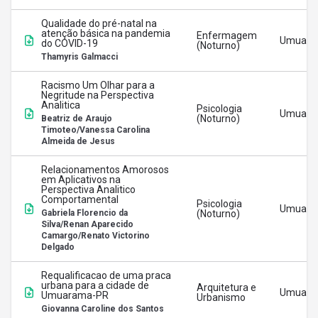
Qualidade do pré-natal na
atenção básica na pandemia
Enfermagem
Umuara
do COVID-19
(Noturno)
Thamyris Galmacci
Racismo Um Olhar para a
Negritude na Perspectiva
Analitica
Psicologia
Umuara
(Noturno)
Beatriz de Araujo
Timoteo/Vanessa Carolina
Almeida de Jesus
Relacionamentos Amorosos
em Aplicativos na
Perspectiva Analitico
Comportamental
Psicologia
Umuara
Gabriela Florencio da
(Noturno)
Silva/Renan Aparecido
Camargo/Renato Victorino
Delgado
Requalificacao de uma praca
urbana para a cidade de
Arquitetura e
Umuara
Umuarama-PR
Urbanismo
Giovanna Caroline dos Santos