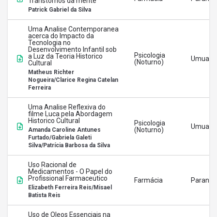
Transtornos da mente
Patrick Gabriel da Silva
Uma Analise Contemporanea
acerca do Impacto da
Tecnologia no
Desenvolvimento Infantil sob
Psicologia
a Luz da Teoria Historico
Umuara
(Noturno)
Cultural
Matheus Richter
Nogueira/Clarice Regina Catelan
Ferreira
Uma Analise Reflexiva do
filme Luca pela Abordagem
Historico Cultural
Psicologia
Umuara
(Noturno)
Amanda Caroline Antunes
Furtado/Gabriela Galeti
Silva/Patrícia Barbosa da Silva
Uso Racional de
Medicamentos - O Papel do
Profissional Farmaceutico
Farmácia
Paranav
Elizabeth Ferreira Reis/Misael
Batista Reis
Uso de Oleos Essenciais na