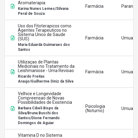
Aromaterapia
Farmácia
Paranav
Karina Nunes Lemes/Silvana
Peral de Souza
Uso dos Fitoterapicos como
Agentes Terapeuticos no
Sistema Unico de Saude
Farmácia
Umuara
(SUS)
Maria Eduarda Guimaraes dos
Santos
Utilizaçao de Plantas
Medicinais no Tratamento da
Leishmaniose - Uma Revisao
Farmácia
Umuara
Ricardo Freitas
Araujo/Guilherme Diniz da Silva
Velhice e Longevidade
Compreensao de Novas
Possibilidades de Existencia
Psicologia
Barbara Cibeli Bispo da
Umuara
(Noturno)
Silva/Bruna Buschi dos
Santos/Dione Fernando
Domingos de Aguiar
Vitamina D no Sistema