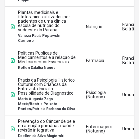
Puppo
Plantas medicinais e
fitoterapicos utilizados por
pacientes de uma clinica
Francisc
escola de nutriçao do
Nutrição
Beltrão
sudoeste do Parana
Vaneza Paula Poplawski
Carneiro
Politicas Publicas de
Medicamentos e a relaçao de
Francisc
Farmácia
Medicamentos Essenciais
Beltrão
Ketlen Dalalba Nunes
Praxis da Psicologia Historico
Cultural com Criancas da
Entrevista Inicial a
Psicologia
Possibilidade de Diagnostico
Umuara
(Noturno)
Maria Augusta Zago
Mexia/Beatriz Peixoto
Pontes/Patricia Barbosa da Silva
Prevenção do Câncer de pele
na atenção primária a saúde:
Enfermagem
Umuara
revisão integrativa
(Noturno)
Daellen da Silva Magierski