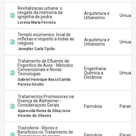
Revitalizacao urbana: o
resgate da memoria da
Arquitetura e
Umuara
igrejinha de pedra
Urbanismo
Lorena Maria Ferreira
Templo ecumenico: local de
reflexao e respeito a todas as
Arquitetura e
Umuara
religioes
Urbanismo
Jennyfer Carla Tijolin
Tratamento de Efluente de
Frigorifico de Aves - Metodos
Engenharia
Convencionais e Novas
Química a
Umuara
Tecnologias
Distância
Gabriel Henrique Bassi/Camila
Pereira Girotto
Tratamentos Promissores na
Doença de Alzheimer -
Consideraçoes Gerais
Farmácia
Paranav
Aparecida Neiva da Silva/Jose
Vicente de Oliveira
Trazodona - Riscos e
Beneficios no Tratamento de
Farmácia
Paranav