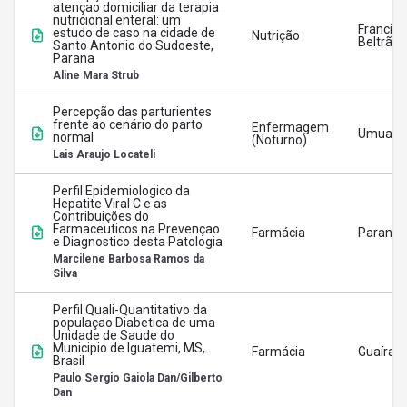
atençao domiciliar da terapia
nutricional enteral: um
Francisc
estudo de caso na cidade de
Nutrição
Beltrão
Santo Antonio do Sudoeste,
Parana
Aline Mara Strub
Percepção das parturientes
frente ao cenário do parto
Enfermagem
Umuara
normal
(Noturno)
Lais Araujo Locateli
Perfil Epidemiologico da
Hepatite Viral C e as
Contribuições do
Farmaceuticos na Prevençao
Farmácia
Paranav
e Diagnostico desta Patologia
Marcilene Barbosa Ramos da
Silva
Perfil Quali-Quantitativo da
populaçao Diabetica de uma
Unidade de Saude do
Municipio de Iguatemi, MS,
Farmácia
Guaíra
Brasil
Paulo Sergio Gaiola Dan/Gilberto
Dan