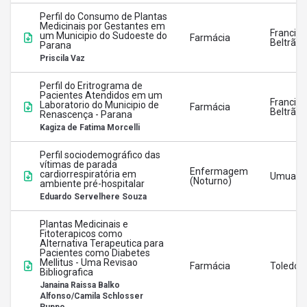
Perfil do Consumo de Plantas
Medicinais por Gestantes em
Francisc
um Municipio do Sudoeste do
Farmácia
Beltrão
Parana
Priscila Vaz
Perfil do Eritrograma de
Pacientes Atendidos em um
Francisc
Laboratorio do Municipio de
Farmácia
Beltrão
Renascença - Parana
Kagiza de Fatima Morcelli
Perfil sociodemográfico das
vítimas de parada
Enfermagem
cardiorrespiratória em
Umuara
(Noturno)
ambiente pré-hospitalar
Eduardo Servelhere Souza
Plantas Medicinais e
Fitoterapicos como
Alternativa Terapeutica para
Pacientes como Diabetes
Mellitus - Uma Revisao
Farmácia
Toledo
Bibliografica
Janaina Raissa Balko
Alfonso/Camila Schlosser