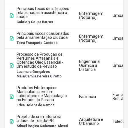
Principais focos de infecções
relacionadas à assistência à
Enfermagem
Umuara
saúde
(Noturno)
Gabriely Souza Barros
Principais riscos ocasionados
Enfermagem
pela amamentação cruzada
Umuara
(Noturno)
Tainá Frasquete Cardoso
Processo de Produçao de
Perfumes Artesanais e
Engenharia
Obtençao Oleo Essencial -
Química a
Umuara
Um estudo de Revisao
Distância
Lucimara Gonçalves
Maia/Camila Pereira Girotto
Produtos Fitoterapicos
Manipulados em um
Francisc
Laboratorio de Manipulaçao
Farmácia
Beltrão
no Estado do Paraná
Erica Helena de Ramos
Projeto de crematório na
Arquitetura e
cidade de Toledo-PR
Toledo
Urbanismo
Sthael Regina Cadamuro Alessi