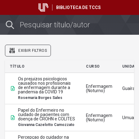
BIBLIOTECA DE TCCS
EXIBIR FILTROS
TÍTULO
Filtrar por Unidade
CURSO
UNIDAD
Os prejuizos psicologicos
causados nos profissionais
Enfermagem
de enfermagem durante a
Guaíra
Filtrar por Curso
(Noturno)
pandemia da COVID 19
Rosemaria Borges Sales
Papel do Enfermeiro no
Filtrar por Ano
cuidado de pacientes com
Enfermagem
Umuara
doença de CROHN e COLITES
(Noturno)
Giovanna Cazelotto Camozzato
Percepçao do cuidador na